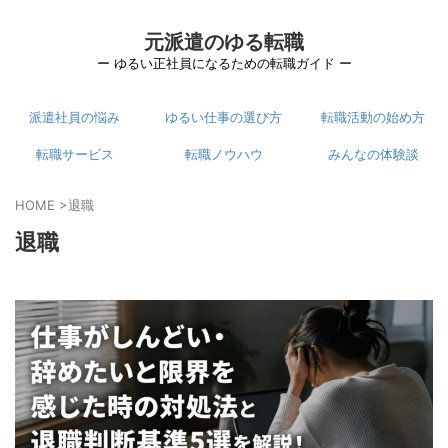
元派遣のゆる転職
ー ゆるい正社員になるための転職ガイド ー
派遣社員の悩み
ゆるい仕事の選び方
転職活動の始め方
転職サービス
転職ノウハウ
みんなの体験談
HOME
>
退職
退職