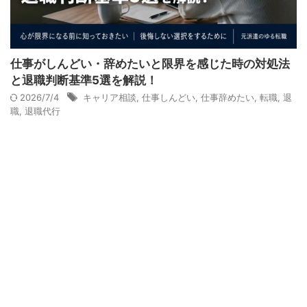
仕事がしんどい・辞めたいと限界を感じた時の対処法
と退職判断基準5選を解説！
2026/7/4
キャリア相談
,
仕事しんどい
,
仕事辞めたい
,
転職
,
退
職
,
退職代行