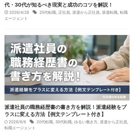
代・30代が知るべき現実と成功のコツを解説！
2026/4/28
20代転職
,
正社員
,
派遣から正社員
,
派遣転職
,
転職
エージェント
派遣社員の職務経歴書の書き方を解説！派遣経験をプ
ラスに変える方法【例文テンプレート付き】
2026/6/6
20代転職
,
30代転職
,
ゆるい働き方
,
派遣から正社員
,
転職エージェント